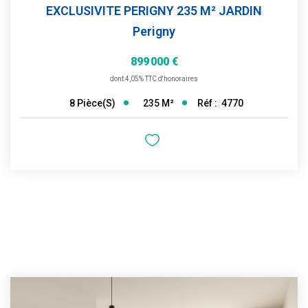
EXCLUSIVITE PERIGNY 235 M² JARDIN
Perigny
899 000 €
dont 4,05% TTC d'honoraires
235
M²
Réf :
4770
8
Pièce(s)