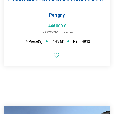
Perigny
446 000 €
dont 3,72% TTC d'honoraires
145
M²
Réf :
4812
4
Pièce(s)