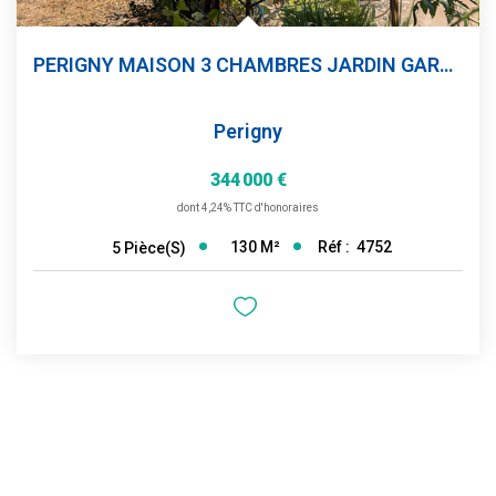
PERIGNY MAISON 3 CHAMBRES JARDIN GARAGE
Perigny
344 000 €
dont 4,24% TTC d'honoraires
130
M²
Réf :
4752
5
Pièce(s)