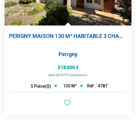
PERIGNY MAISON 130 M² HABITABLE 3 CHAMBRES GARAGE JARDIN
Perigny
518 000 €
dont 3,81% TTC d'honoraires
130
M²
Réf :
4787
5
Pièce(s)