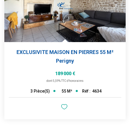
EXCLUSIVITE MAISON EN PIERRES 55 M²
Perigny
189 000 €
dont 5,59% TTC d'honoraires
55
M²
Réf :
4634
3
Pièce(s)