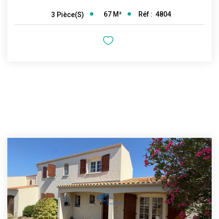
67
M²
Réf :
4804
3
Pièce(s)