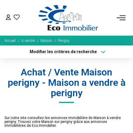
ACHETER
Accueil
A vendre
Maison
Perigny
Tous Nos Biens
Modifier les critères de recherche
Fonds De Commerce
Type de transaction
Localisation
Acheter
Localisation
Nos Exclusivités
Achat / Vente Maison
Type de bien
Sélectionnez...
Surface min
perigny - Maison a vendre à
LOUER
perigny
Plus de critères
Budget max
BIENS VENDUS
Créer une alerte
Sur notre site consultez les annonces immobilière de Maison à vendre
NOS SERVICES
perigny. Trouvez votre Maison sur perigny grâce aux annonces
immobilières de Eco Immobilier.