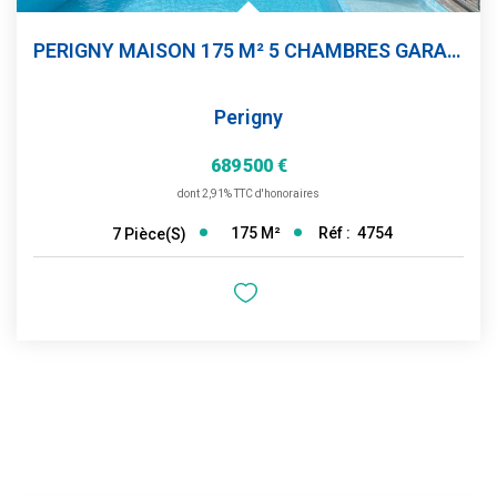
PERIGNY MAISON 175 M² 5 CHAMBRES GARAGE JARDIN PISCINE
Perigny
689 500 €
dont 2,91% TTC d'honoraires
175
M²
Réf :
4754
7
Pièce(s)