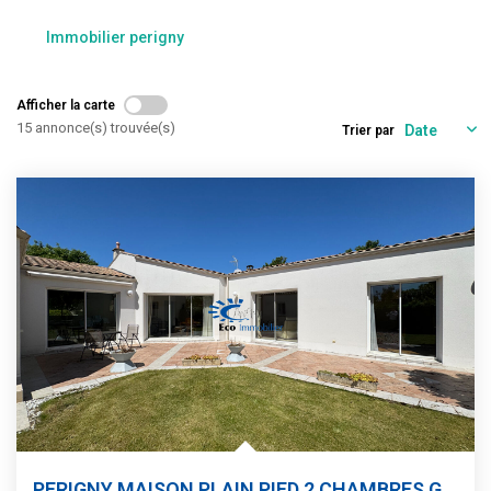
Estimation
Immobilier perigny
Gestion
Immobilier Pro
Afficher la carte
Immobilier Neuf
15 annonce(s) trouvée(s)
Trier par
Parrainage
NOTRE ÉQUIPE
Qui Sommes-Nous ?
Nous Rejoindre
CONTACT
PERIGNY MAISON PLAIN PIED 2 CHAMBRES GARAGE JARDIN