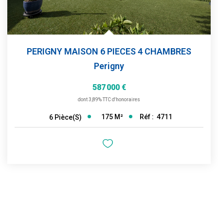
PERIGNY MAISON 6 PIECES 4 CHAMBRES
Perigny
587 000 €
dont 3,89% TTC d'honoraires
175
M²
Réf :
4711
6
Pièce(s)