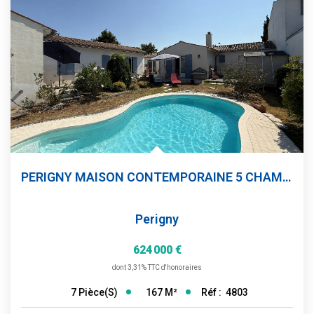
PERIGNY MAISON CONTEMPORAINE 5 CHAMBRES
Perigny
624 000 €
dont 3,31% TTC d'honoraires
167
M²
Réf :
4803
7
Pièce(s)