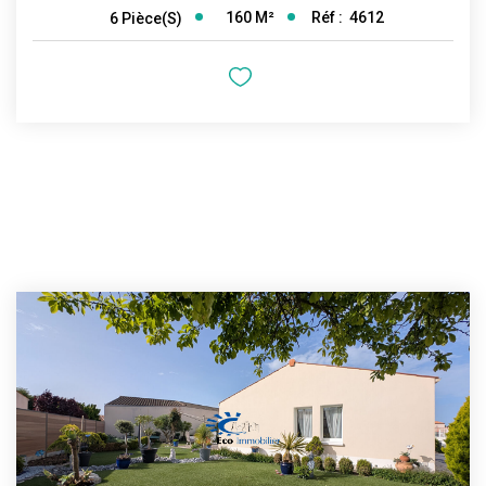
160
M²
Réf :
4612
6
Pièce(s)