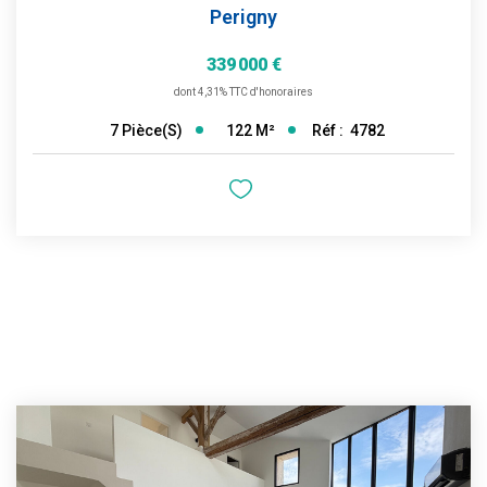
Perigny
339 000 €
dont 4,31% TTC d'honoraires
122
M²
Réf :
4782
7
Pièce(s)