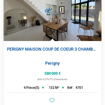
PERIGNY MAISON COUP DE COEUR 3 CHAMBRES
Perigny
580 000 €
dont 3,57% TTC d'honoraires
132
M²
Réf :
4701
4
Pièce(s)