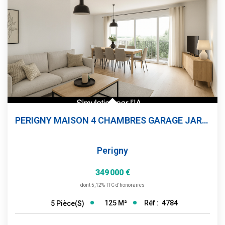
PERIGNY MAISON 4 CHAMBRES GARAGE JARDIN PARKING
Perigny
349 000 €
dont 5,12% TTC d'honoraires
125
M²
Réf :
4784
5
Pièce(s)