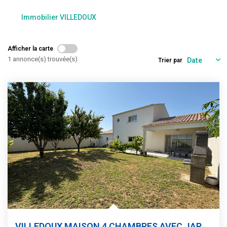
Estimation
Immobilier VILLEDOUX
Gestion
Immobilier Pro
Afficher la carte
Immobilier Neuf
1 annonce(s) trouvée(s)
Trier par
Parrainage
NOTRE ÉQUIPE
Qui Sommes-Nous ?
Nous Rejoindre
CONTACT
VILLEDOUX MAISON 4 CHAMBRES AVEC JARDIN ET GARAGE