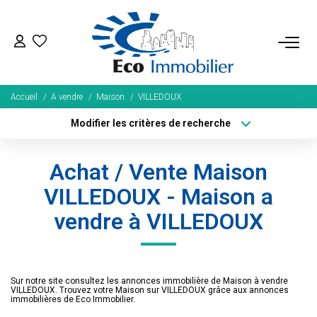
ACHETER
Accueil
A vendre
Maison
VILLEDOUX
Tous Nos Biens
Modifier les critères de recherche
Fonds De Commerce
Localisation
Type de bien
Localisation
Sélectionnez...
Nos Exclusivités
Achat / Vente Maison
Surface min
Budget max
VILLEDOUX - Maison a
LOUER
vendre à VILLEDOUX
Plus de critères
Créer une alerte
BIENS VENDUS
Sur notre site consultez les annonces immobilière de Maison à vendre
NOS SERVICES
VILLEDOUX. Trouvez votre Maison sur VILLEDOUX grâce aux annonces
immobilières de Eco Immobilier.