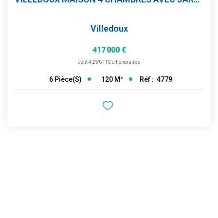
Villedoux
417 000 €
dont 4,25% TTC d'honoraires
120
M²
Réf :
4779
6
Pièce(s)