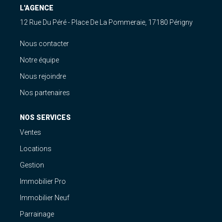
Estimation
L'AGENCE
Gestion
12 Rue Du Péré - Place De La Pommeraie, 17180 Périgny
Immobilier Pro
Nous contacter
Immobilier Neuf
Notre équipe
Parrainage
Nous rejoindre
Nos partenaires
NOTRE ÉQUIPE
NOS SERVICES
Qui Sommes-Nous ?
Ventes
Nous Rejoindre
Locations
Gestion
CONTACT
Immobilier Pro
Immobilier Neuf
Parrainage