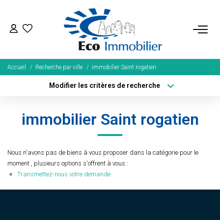
ACHETER
Accueil
Recherche par ville
immobilier Saint rogatien
Tous Nos Biens
Modifier les critères de recherche
Fonds De Commerce
Localisation
Type de bien
Localisation
Sélectionnez...
Nos Exclusivités
immobilier Saint rogatien
Surface min
Budget max
LOUER
Plus de critères
Créer une alerte
Nous n'avons pas de biens à vous proposer dans la catégorie pour le
moment , plusieurs options s'offrent à vous :
BIENS VENDUS
Transmettez-nous votre demande
NOS SERVICES