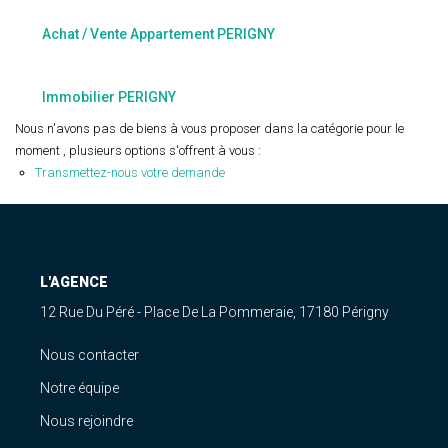
Estimation
Achat / Vente Appartement PERIGNY
Gestion
Immobilier Pro
Immobilier PERIGNY
Immobilier Neuf
Nous n'avons pas de biens à vous proposer dans la catégorie pour le
Parrainage
moment , plusieurs options s'offrent à vous :
Transmettez-nous votre demande
NOTRE ÉQUIPE
Qui Sommes-Nous ?
L'AGENCE
Nous Rejoindre
12 Rue Du Péré - Place De La Pommeraie, 17180 Périgny
Nous contacter
CONTACT
Notre équipe
Nous rejoindre