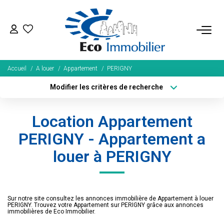
ACHETER
Accueil
A louer
Appartement
PERIGNY
Tous Nos Biens
Modifier les critères de recherche
Fonds De Commerce
Localisation
Type de bien
Localisation
Sélectionnez...
Nos Exclusivités
Location Appartement
Surface min
Budget max
PERIGNY - Appartement a
LOUER
louer à PERIGNY
Plus de critères
Créer une alerte
BIENS VENDUS
Sur notre site consultez les annonces immobilière de Appartement à louer
NOS SERVICES
PERIGNY. Trouvez votre Appartement sur PERIGNY grâce aux annonces
immobilières de Eco Immobilier.