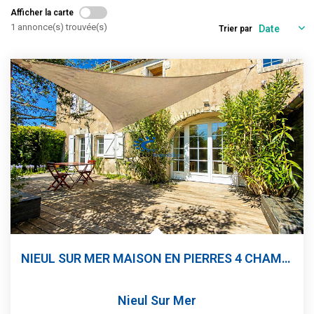
Estimation
Afficher la carte
Gestion
1 annonce(s) trouvée(s)
Trier par
Immobilier Pro
Immobilier Neuf
Parrainage
NOTRE ÉQUIPE
Qui Sommes-Nous ?
Nous Rejoindre
CONTACT
NIEUL SUR MER MAISON EN PIERRES 4 CHAMBRES TERRAIN 204 M²
Nieul Sur Mer