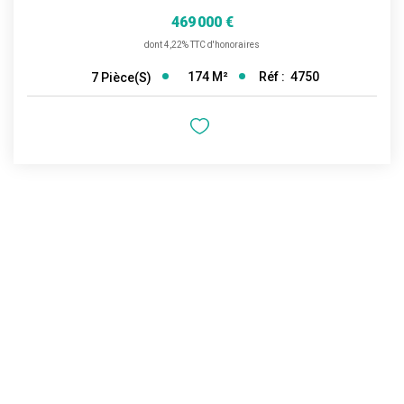
469 000 €
dont 4,22% TTC d'honoraires
174
M²
Réf :
4750
7
Pièce(s)