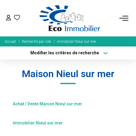
ACHETER
Accueil
Recherche par ville
immobilier Nieul sur mer
Tous Nos Biens
Modifier les critères de recherche
Fonds De Commerce
Type de transaction
Localisation
Acheter
Localisation
Nos Exclusivités
Maison Nieul sur mer
Type de bien
Sélectionnez...
Surface min
LOUER
Plus de critères
Budget max
Achat / Vente Maison Nieul sur mer
BIENS VENDUS
Créer une alerte
NOS SERVICES
Immobilier Nieul sur mer