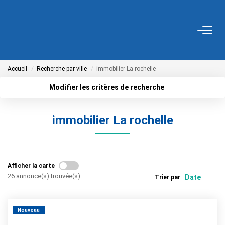
ACHETER
Accueil
Recherche par ville
immobilier La rochelle
Tous Nos Biens
Fonds De Commerce
Modifier les critères de recherche
Localisation
Type de bien
Nos Exclusivités
Surface min
Budget max
immobilier La rochelle
Plus de critères
Créer une alerte
LOUER
Afficher la carte
BIENS VENDUS
26 annonce(s) trouvée(s)
Trier par
NOS SERVICES
Nouveau
Estimation