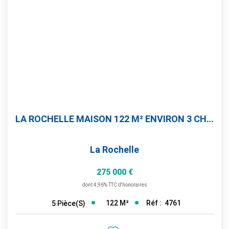
Gestion
Immobilier Pro
Immobilier Neuf
Parrainage
NOTRE ÉQUIPE
LA ROCHELLE MAISON 122 M² ENVIRON 3 CHAMBRES ATELIER +...
Qui Sommes-Nous ?
Nous Rejoindre
La Rochelle
275 000 €
CONTACT
dont 4,96% TTC d'honoraires
122
M²
Réf :
4761
5
Pièce(s)