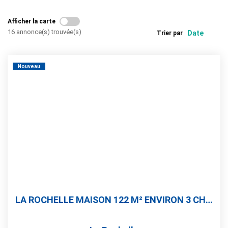
Gestion
Afficher la carte
Immobilier Pro
16 annonce(s) trouvée(s)
Trier par
Immobilier Neuf
Parrainage
Nouveau
NOTRE ÉQUIPE
Qui Sommes-Nous ?
Nous Rejoindre
CONTACT
LA ROCHELLE MAISON 122 M² ENVIRON 3 CHAMBRES ATELIER +...