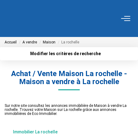
ACHETER
Accueil
A vendre
Maison
La rochelle
Tous Nos Biens
Fonds De Commerce
Modifier les critères de recherche
Localisation
Nos Exclusivités
Type de transaction
Surface min
Achat / Vente Maison La rochelle -
Type de bien
Maison a vendre à La rochelle
Plus de critères
Budget max
LOUER
Créer une alerte
BIENS VENDUS
Sur notre site consultez les annonces immobilière de Maison à vendre La
rochelle. Trouvez votre Maison sur La rochelle grâce aux annonces
immobilières de Eco Immobilier.
NOS SERVICES
Immobilier La rochelle
Estimation