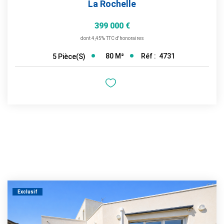
La Rochelle
399 000 €
dont 4,45% TTC d'honoraires
80
M²
Réf :
4731
5
Pièce(s)
Exclusif