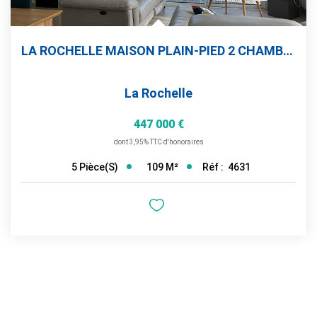
LA ROCHELLE MAISON PLAIN-PIED 2 CHAMBRES + BUREAU ET STUDIO...
La Rochelle
447 000 €
dont 3,95% TTC d'honoraires
109
M²
Réf :
4631
5
Pièce(s)