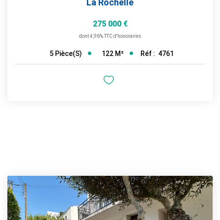
La Rochelle
275 000 €
dont 4,96% TTC d'honoraires
122
M²
Réf :
4761
5
Pièce(s)