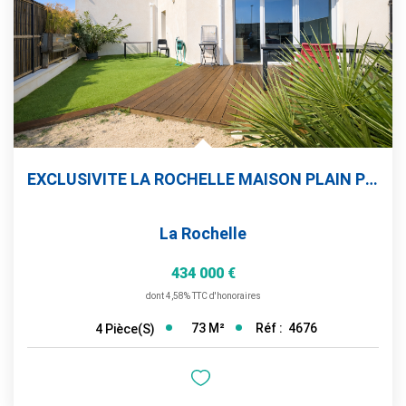
EXCLUSIVITE LA ROCHELLE MAISON PLAIN PIED 2 CHAMBRES +...
La Rochelle
434 000 €
dont 4,58% TTC d'honoraires
73
M²
Réf :
4676
4
Pièce(s)