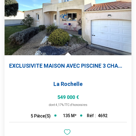
EXCLUSIVITE MAISON AVEC PISCINE 3 CHAMBRES 2 GARAGES
La Rochelle
549 000 €
dont 4,17% TTC d'honoraires
135
M²
Réf :
4692
5
Pièce(s)