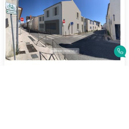
EXCLUSIVITE LA ROCHELLE IMMEUBLE A RENOVER COMMERCE +...
La Rochelle
298 000 €
dont 4,56% TTC d'honoraires
185
M²
Réf :
4682
5
Pièce(s)