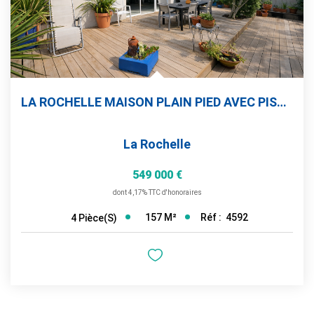
LA ROCHELLE MAISON PLAIN PIED AVEC PISCINE
La Rochelle
549 000 €
dont 4,17% TTC d'honoraires
157
M²
Réf :
4592
4
Pièce(s)