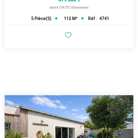
dont 4,13% TTC d'honoraires
112
M²
Réf :
4741
5
Pièce(s)