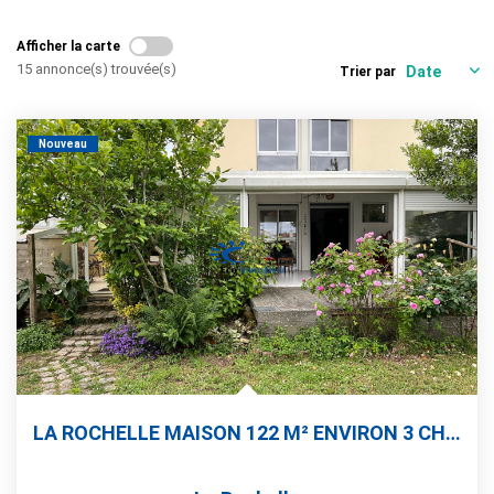
Gestion
Afficher la carte
Immobilier Pro
15 annonce(s) trouvée(s)
Trier par
Immobilier Neuf
Parrainage
Nouveau
NOTRE ÉQUIPE
Qui Sommes-Nous ?
Nous Rejoindre
CONTACT
LA ROCHELLE MAISON 122 M² ENVIRON 3 CHAMBRES ATELIER +...