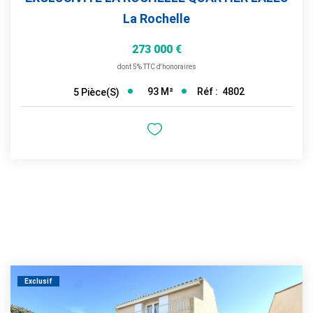
La Rochelle
273 000 €
dont 5% TTC d'honoraires
93
M²
Réf :
4802
5
Pièce(s)
Exclusif