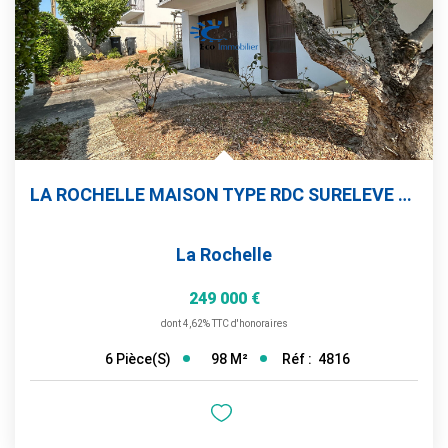
LA ROCHELLE MAISON TYPE RDC SURELEVE 98 M² 4 CHAMBRES+...
La Rochelle
249 000 €
dont 4,62% TTC d'honoraires
98
M²
Réf :
4816
6
Pièce(s)