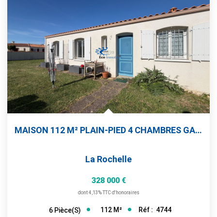
MAISON 112 M² PLAIN-PIED 4 CHAMBRES GARAGE JARDIN
La Rochelle
328 000 €
dont 4,13% TTC d'honoraires
112
M²
Réf :
4744
6
Pièce(s)