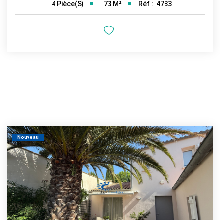
73
M²
Réf :
4733
4
Pièce(s)
Nouveau