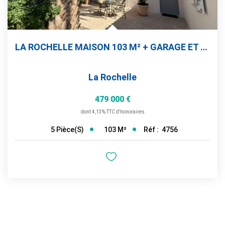
LA ROCHELLE MAISON 103 M² + GARAGE ET PATIOS
La Rochelle
479 000 €
dont 4,13% TTC d'honoraires
103
M²
Réf :
4756
5
Pièce(s)