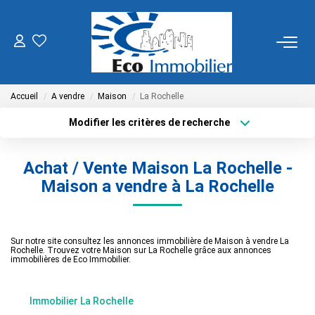
ACHETER
Accueil
A vendre
Maison
La Rochelle
Tous Nos Biens
Fonds De Commerce
Modifier les critères de recherche
Localisation
Nos Exclusivités
Type de transaction
Surface min
Achat / Vente Maison La Rochelle -
Type de bien
Maison a vendre à La Rochelle
Plus de critères
Budget max
LOUER
Créer une alerte
BIENS VENDUS
Sur notre site consultez les annonces immobilière de Maison à vendre La
Rochelle. Trouvez votre Maison sur La Rochelle grâce aux annonces
immobilières de Eco Immobilier.
NOS SERVICES
Immobilier La Rochelle
Estimation