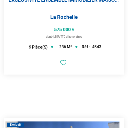
La Rochelle
575 000 €
dont 4,55% TTC d'honoraires
236
M²
Réf :
4543
9
Pièce(s)
Exclusif