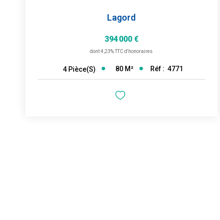
Lagord
394 000 €
dont 4,23% TTC d'honoraires
80
M²
Réf :
4771
4
Pièce(s)