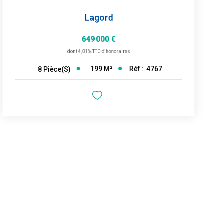
Lagord
649 000 €
dont 4,01% TTC d'honoraires
199
M²
Réf :
4767
8
Pièce(s)