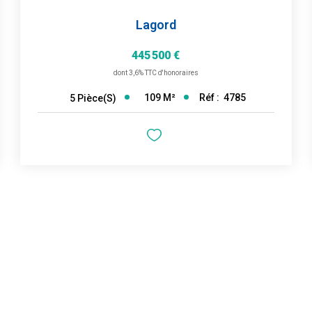
Lagord
445 500 €
dont 3,6% TTC d'honoraires
109
M²
Réf :
4785
5
Pièce(s)