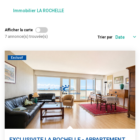
Estimation
Immobilier LA ROCHELLE
Gestion
Immobilier Pro
Afficher la carte
Immobilier Neuf
7 annonce(s) trouvée(s)
Trier par
Parrainage
Exclusif
NOTRE ÉQUIPE
Qui Sommes-Nous ?
Nous Rejoindre
CONTACT
EXCLUSIVITE LA ROCHELLE - APPARTEMENT ENVIRON 99m² -...