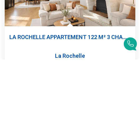
LA ROCHELLE APPARTEMENT 122 M² 3 CHAMBRES GARAGE TERASSE
La Rochelle
437 000 €
dont 4,05% TTC d'honoraires
123
M²
Réf :
4730
4
Pièce(s)