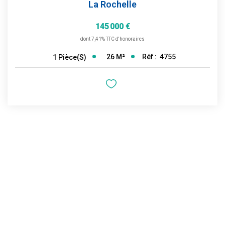
La Rochelle
145 000 €
dont 7,41% TTC d'honoraires
26
M²
Réf :
4755
1
Pièce(s)