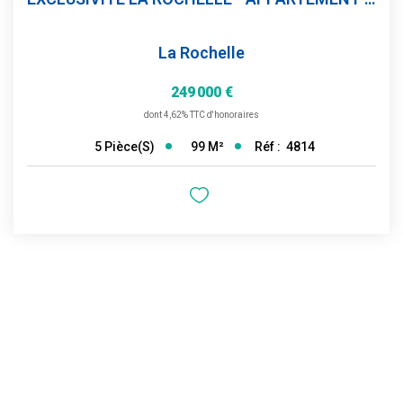
La Rochelle
249 000 €
dont 4,62% TTC d'honoraires
99
M²
Réf :
4814
5
Pièce(s)