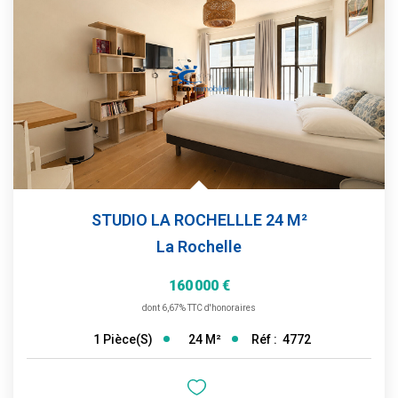
STUDIO LA ROCHELLLE 24 M²
La Rochelle
160 000 €
dont 6,67% TTC d'honoraires
24
M²
Réf :
4772
1
Pièce(s)