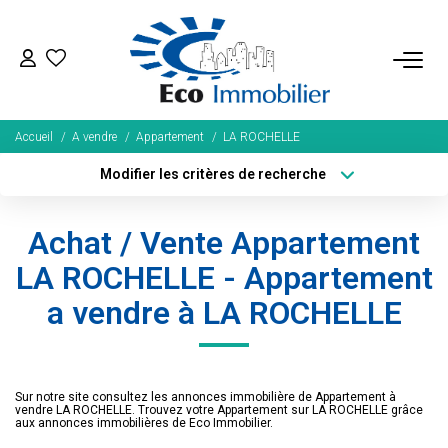
ACHETER
Accueil
A vendre
Appartement
LA ROCHELLE
Tous Nos Biens
Modifier les critères de recherche
Fonds De Commerce
Localisation
Type de bien
Localisation
Sélectionnez...
Nos Exclusivités
Achat / Vente Appartement
Surface min
Budget max
LA ROCHELLE - Appartement
LOUER
a vendre à LA ROCHELLE
Plus de critères
Créer une alerte
BIENS VENDUS
Sur notre site consultez les annonces immobilière de Appartement à
NOS SERVICES
vendre LA ROCHELLE. Trouvez votre Appartement sur LA ROCHELLE grâce
aux annonces immobilières de Eco Immobilier.