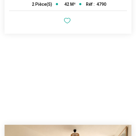
42
M²
Réf :
4790
2
Pièce(s)