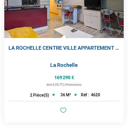
LA ROCHELLE CENTRE VILLE APPARTEMENT T2
La Rochelle
169 290 €
dont 4,5% TTC d'honoraires
36
M²
Réf :
4620
2
Pièce(s)