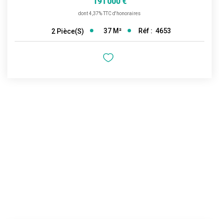
191 000 €
dont 4,37% TTC d'honoraires
37
M²
Réf :
4653
2
Pièce(s)