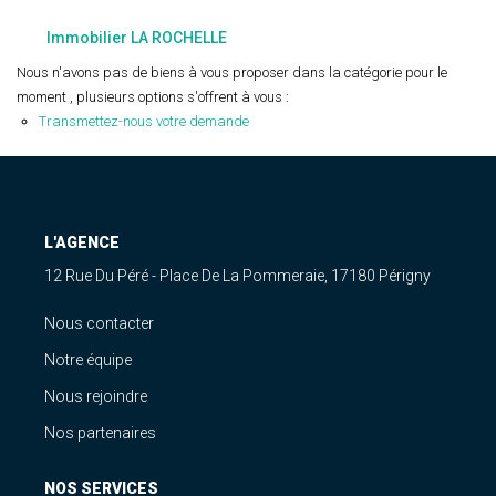
Estimation
Immobilier LA ROCHELLE
Gestion
Nous n'avons pas de biens à vous proposer dans la catégorie pour le
Immobilier Pro
moment , plusieurs options s'offrent à vous :
Immobilier Neuf
Transmettez-nous votre demande
Parrainage
NOTRE ÉQUIPE
L'AGENCE
12 Rue Du Péré - Place De La Pommeraie, 17180 Périgny
Qui Sommes-Nous ?
Nous Rejoindre
Nous contacter
Notre équipe
Nous rejoindre
CONTACT
Nos partenaires
NOS SERVICES