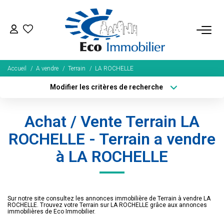
ACHETER
Accueil
A vendre
Terrain
LA ROCHELLE
Tous Nos Biens
Modifier les critères de recherche
Fonds De Commerce
Type de transaction
Localisation
Acheter
Localisation
Nos Exclusivités
Achat / Vente Terrain LA
Type de bien
Sélectionnez...
Surface min
ROCHELLE - Terrain a vendre
LOUER
à LA ROCHELLE
Plus de critères
Budget max
BIENS VENDUS
Créer une alerte
Sur notre site consultez les annonces immobilière de Terrain à vendre LA
NOS SERVICES
ROCHELLE. Trouvez votre Terrain sur LA ROCHELLE grâce aux annonces
immobilières de Eco Immobilier.