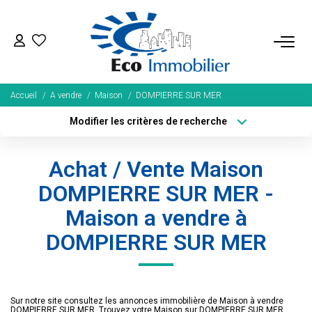
ACHETER
Accueil
A vendre
Maison
DOMPIERRE SUR MER
Tous Nos Biens
Modifier les critères de recherche
Fonds De Commerce
Type de transaction
Localisation
Acheter
Localisation
Nos Exclusivités
Achat / Vente Maison
Type de bien
Sélectionnez...
Surface min
DOMPIERRE SUR MER -
LOUER
Maison a vendre à
Plus de critères
Budget max
DOMPIERRE SUR MER
BIENS VENDUS
Créer une alerte
NOS SERVICES
Sur notre site consultez les annonces immobilière de Maison à vendre
DOMPIERRE SUR MER. Trouvez votre Maison sur DOMPIERRE SUR MER