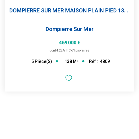
DOMPIERRE SUR MER MAISON PLAIN PIED 138 M² GARAGE PISCINE...
Dompierre Sur Mer
469 000 €
dont 4,22% TTC d'honoraires
138
M²
Réf :
4809
5
Pièce(s)