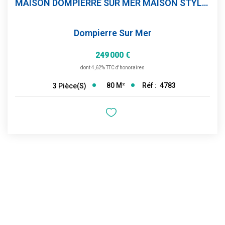
MAISON DOMPIERRE SUR MER MAISON STYLE LOFT
Dompierre Sur Mer
249 000 €
dont 4,62% TTC d'honoraires
80
M²
Réf :
4783
3
Pièce(s)