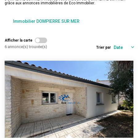
Estimation
grâce aux annonces immobilières de Eco Immobilier.
Gestion
Immobilier DOMPIERRE SUR MER
Immobilier Pro
Immobilier Neuf
Afficher la carte
Parrainage
6 annonce(s) trouvée(s)
Trier par
NOTRE ÉQUIPE
Qui Sommes-Nous ?
Nous Rejoindre
CONTACT