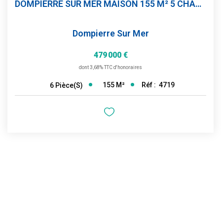
DOMPIERRE SUR MER MAISON 155 M² 5 CHAMBRES PISCINE JARDIN
Dompierre Sur Mer
479 000 €
dont 3,68% TTC d'honoraires
155
M²
Réf :
4719
6
Pièce(s)