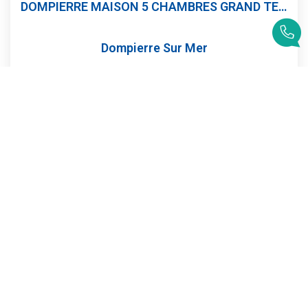
DOMPIERRE MAISON 5 CHAMBRES GRAND TERRAIN ARBORE DE 1 258 M²
Dompierre Sur Mer
549 000 €
dont 4,17% TTC d'honoraires
150
M²
Réf :
4639
7
Pièce(s)