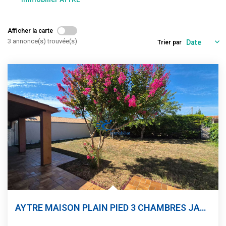
Estimation
Gestion
Afficher la carte
Immobilier Pro
3 annonce(s) trouvée(s)
Trier par
Immobilier Neuf
Parrainage
NOTRE ÉQUIPE
Qui Sommes-Nous ?
Nous Rejoindre
CONTACT
AYTRE MAISON PLAIN PIED 3 CHAMBRES JARDIN