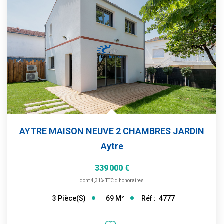
AYTRE MAISON NEUVE 2 CHAMBRES JARDIN
Aytre
339 000 €
dont 4,31% TTC d'honoraires
69
M²
Réf :
4777
3
Pièce(s)