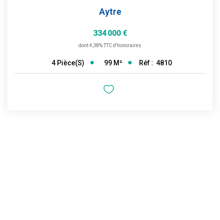
Aytre
334 000 €
dont 4,38% TTC d'honoraires
99
M²
Réf :
4810
4
Pièce(s)