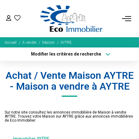
ACHETER
Accueil
A vendre
Maison
AYTRE
Tous Nos Biens
Modifier les critères de recherche
Fonds De Commerce
Localisation
Type de bien
Localisation
Sélectionnez...
Nos Exclusivités
Achat / Vente Maison AYTRE
Surface min
Budget max
- Maison a vendre à AYTRE
LOUER
Plus de critères
Créer une alerte
BIENS VENDUS
Sur notre site consultez les annonces immobilière de Maison à vendre
AYTRE. Trouvez votre Maison sur AYTRE grâce aux annonces immobilières
de Eco Immobilier.
NOS SERVICES
Immobilier AYTRE