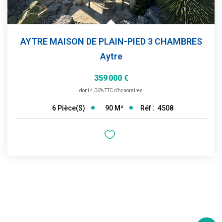
AYTRE MAISON DE PLAIN-PIED 3 CHAMBRES
Aytre
359 000 €
dont 4,06% TTC d'honoraires
90
M²
Réf :
4508
6
Pièce(s)