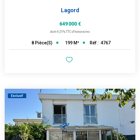
Lagord
649 000 €
dont 4,01% TTC d'honoraires
199
M²
Réf :
4767
8
Pièce(s)
Exclusif