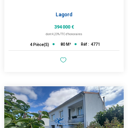
Lagord
394 000 €
dont 4,23% TTC d'honoraires
80
M²
Réf :
4771
4
Pièce(s)