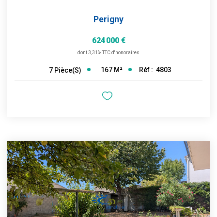
Perigny
624 000 €
dont 3,31% TTC d'honoraires
167
M²
Réf :
4803
7
Pièce(s)