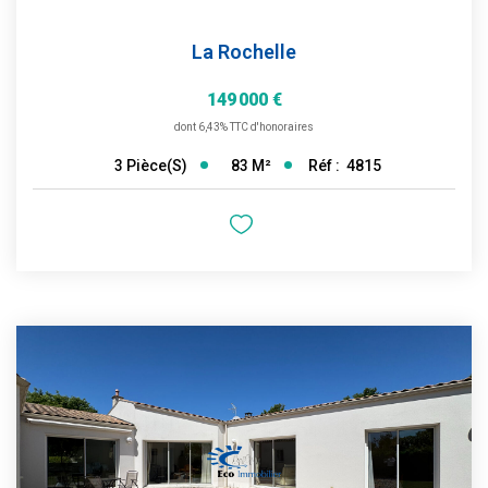
La Rochelle
149 000 €
dont 6,43% TTC d'honoraires
83
M²
Réf :
4815
3
Pièce(s)