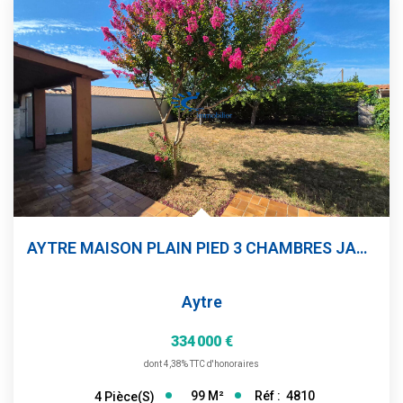
AYTRE MAISON PLAIN PIED 3 CHAMBRES JARDIN
Aytre
334 000 €
dont 4,38% TTC d'honoraires
99
M²
Réf :
4810
4
Pièce(s)