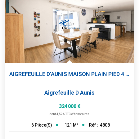
AIGREFEUILLE D'AUNIS MAISON PLAIN PIED 4 CHAMBRES 1 BUREAU...
Aigrefeuille D Aunis
324 000 €
dont 4,52% TTC d'honoraires
121
M²
Réf :
4808
6
Pièce(s)