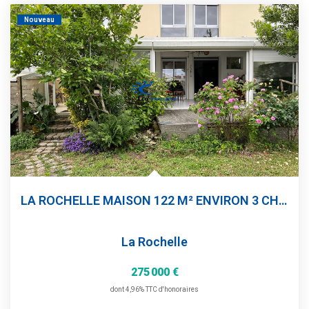
Estimation
Nouveau
Gestion
Immobilier Pro
Immobilier Neuf
Parrainage
NOTRE ÉQUIPE
Qui Sommes-Nous ?
LA ROCHELLE MAISON 122 M² ENVIRON 3 CHAMBRES ATELIER +...
Nous Rejoindre
La Rochelle
CONTACT
275 000 €
dont 4,96% TTC d'honoraires