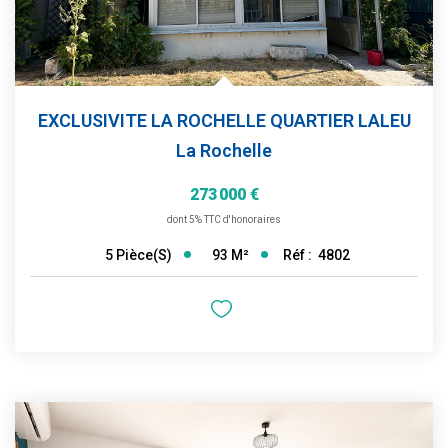
EXCLUSIVITE LA ROCHELLE QUARTIER LALEU
La Rochelle
273 000 €
dont 5% TTC d'honoraires
93
M²
Réf :
4802
5
Pièce(s)