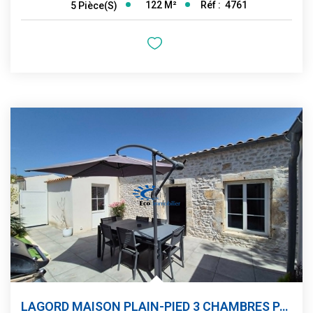
122
M²
Réf :
4761
5
Pièce(s)
LAGORD MAISON PLAIN-PIED 3 CHAMBRES PARKING