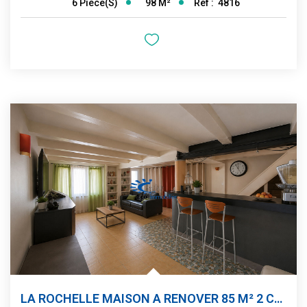
98
M²
Réf :
4816
6
Pièce(s)
LA ROCHELLE MAISON A RENOVER 85 M² 2 CHAMBRES