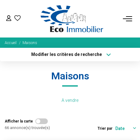
ACHETER
Accueil
Maisons
Tous Nos Biens
Modifier les critères de recherche
Fonds De Commerce
Localisation
Type de bien
Localisation
Sélectionnez...
Nos Exclusivités
Maisons
Surface min
Budget max
LOUER
Plus de critères
Créer une alerte
A vendre
BIENS VENDUS
Afficher la carte
NOS SERVICES
66 annonce(s) trouvée(s)
Trier par