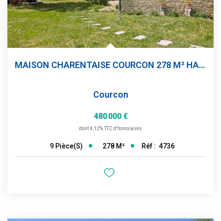
MAISON CHARENTAISE COURCON 278 M² HABITABLE JARDIN
Courcon
480 000 €
dont 4,12% TTC d'honoraires
278
M²
Réf :
4736
9
Pièce(s)