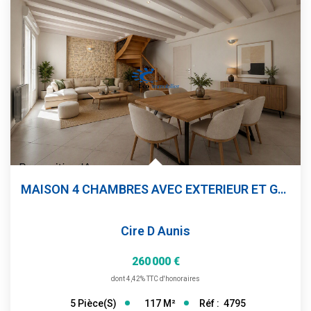
MAISON 4 CHAMBRES AVEC EXTERIEUR ET GARAGE
Cire D Aunis
260 000 €
dont 4,42% TTC d'honoraires
117
M²
Réf :
4795
5
Pièce(s)