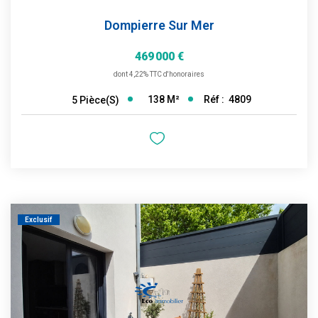
Dompierre Sur Mer
469 000 €
dont 4,22% TTC d'honoraires
138
M²
Réf :
4809
5
Pièce(s)
Exclusif