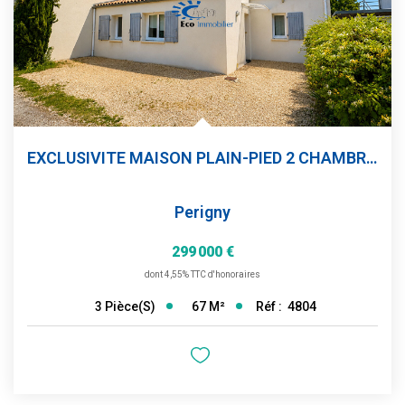
EXCLUSIVITE MAISON PLAIN-PIED 2 CHAMBRES JARDIN
Perigny
299 000 €
dont 4,55% TTC d'honoraires
67
M²
Réf :
4804
3
Pièce(s)