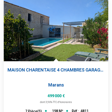
MAISON CHARENTAISE 4 CHAMBRES GARAGE PISCINE
Marans
499 000 €
dont 3,96% TTC d'honoraires
198
M²
Réf :
4811
7
Pièce(s)