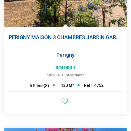
PERIGNY MAISON 3 CHAMBRES JARDIN GARAGE
Perigny
344 000 €
dont 4,24% TTC d'honoraires
130
M²
Réf :
4752
5
Pièce(s)