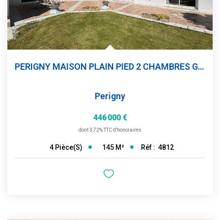
PERIGNY MAISON PLAIN PIED 2 CHAMBRES GARAGE JARDIN
Perigny
446 000 €
dont 3,72% TTC d'honoraires
145
M²
Réf :
4812
4
Pièce(s)