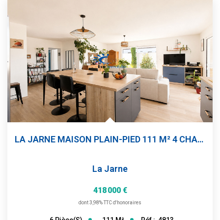
LA JARNE MAISON PLAIN-PIED 111 M² 4 CHAMBRES 1 BUREAU...
La Jarne
418 000 €
dont 3,98% TTC d'honoraires
111
M²
Réf :
4813