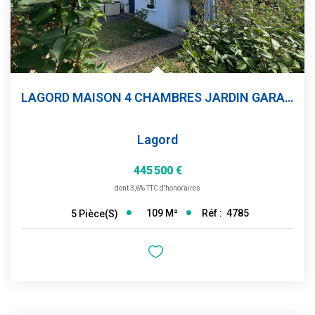
LAGORD MAISON 4 CHAMBRES JARDIN GARAGE
Lagord
445 500 €
dont 3,6% TTC d'honoraires
109
M²
Réf :
4785
5
Pièce(s)