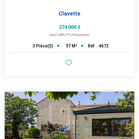
Clavette
274 000 €
dont 5,38% TTC d'honoraires
97
M²
Réf :
4672
3
Pièce(s)