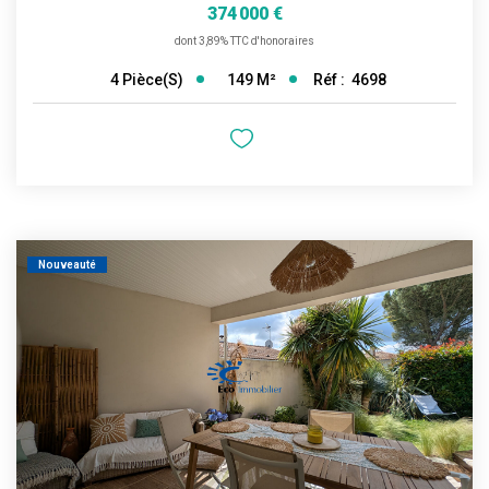
374 000 €
dont 3,89% TTC d'honoraires
149
M²
Réf :
4698
4
Pièce(s)
Nouveauté