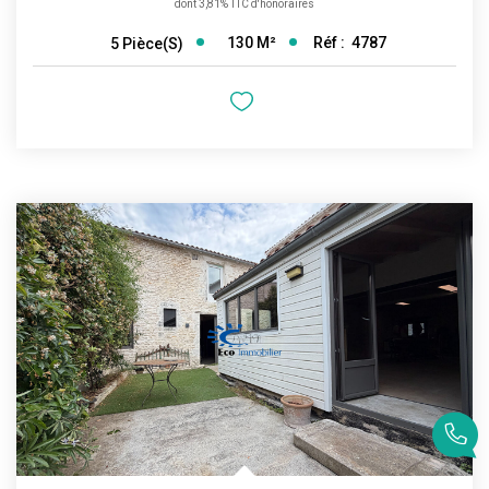
dont 3,81% TTC d'honoraires
130
M²
Réf :
4787
5
Pièce(s)