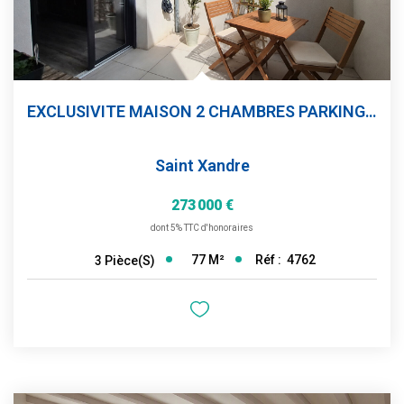
EXCLUSIVITE MAISON 2 CHAMBRES PARKING PATIO
Saint Xandre
273 000 €
dont 5% TTC d'honoraires
77
M²
Réf :
4762
3
Pièce(s)