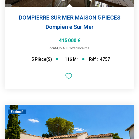
DOMPIERRE SUR MER MAISON 5 PIECES
Dompierre Sur Mer
415 000 €
dont 4,27% TTC d'honoraires
116
M²
Réf :
4757
5
Pièce(s)
Exclusif