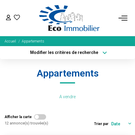
ACHETER
Accueil
Appartements
Tous Nos Biens
Modifier les critères de recherche
Fonds De Commerce
Localisation
Type de bien
Localisation
Sélectionnez...
Nos Exclusivités
Appartements
Surface min
Budget max
LOUER
Plus de critères
Créer une alerte
A vendre
BIENS VENDUS
Afficher la carte
NOS SERVICES
12 annonce(s) trouvée(s)
Trier par