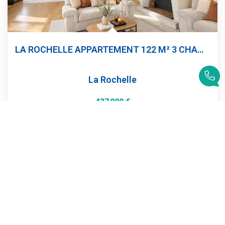
LA ROCHELLE APPARTEMENT 122 M² 3 CHAMBRES GARAGE TERASSE
La Rochelle
437 000 €
dont 4,05% TTC d'honoraires
123
M²
Réf :
4730
4
Pièce(s)