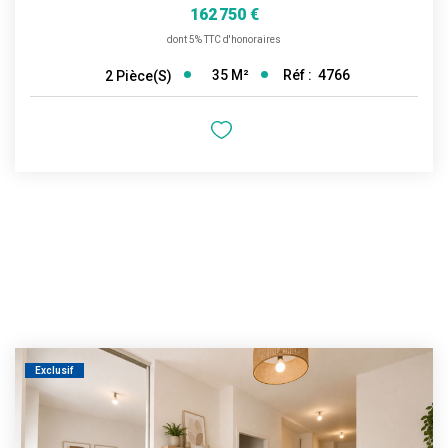
162 750 €
dont 5% TTC d'honoraires
35
M²
Réf :
4766
2
Pièce(s)
Exclusif