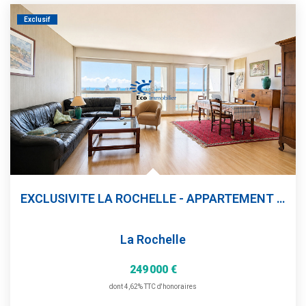
Estimation
Exclusif
Gestion
Immobilier Pro
Immobilier Neuf
Parrainage
NOTRE ÉQUIPE
Qui Sommes-Nous ?
EXCLUSIVITE LA ROCHELLE - APPARTEMENT ENVIRON 99m² -...
Nous Rejoindre
La Rochelle
CONTACT
249 000 €
dont 4,62% TTC d'honoraires