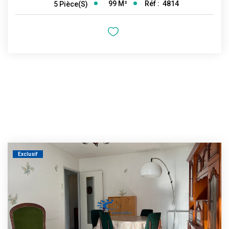
99
M²
Réf :
4814
5
Pièce(s)
Exclusif