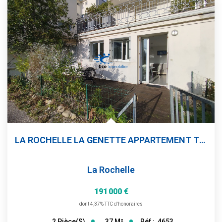
LA ROCHELLE LA GENETTE APPARTEMENT T2 TERRASSE PLACE DE...
La Rochelle
191 000 €
dont 4,37% TTC d'honoraires
37
M²
Réf :
4653
2
Pièce(s)