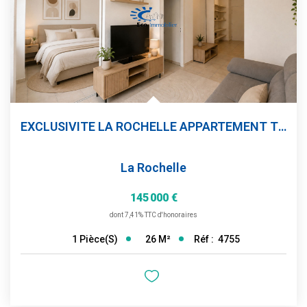
EXCLUSIVITE LA ROCHELLE APPARTEMENT T1 BIS + PARKING
La Rochelle
145 000 €
dont 7,41% TTC d'honoraires
26
M²
Réf :
4755
1
Pièce(s)