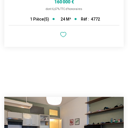
160 000 €
dont 6,67% TTC d'honoraires
24
M²
Réf :
4772
1
Pièce(s)