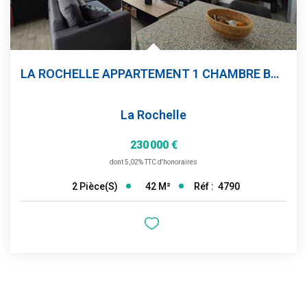
LA ROCHELLE APPARTEMENT 1 CHAMBRE BOX
La Rochelle
230 000 €
dont 5,02% TTC d'honoraires
42
M²
Réf :
4790
2
Pièce(s)