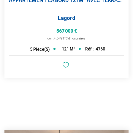
APPARTEMENT LAGORD 121M² AVEC TERRASSE ET PLACES DE...
Lagord
567 000 €
dont 4,04% TTC d'honoraires
121
M²
Réf :
4760
5
Pièce(s)