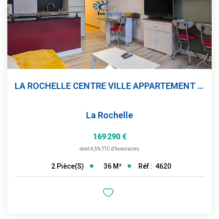
LA ROCHELLE CENTRE VILLE APPARTEMENT T2
La Rochelle
169 290 €
dont 4,5% TTC d'honoraires
36
M²
Réf :
4620
2
Pièce(s)