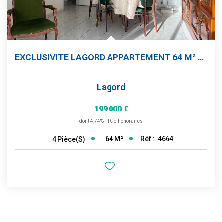
EXCLUSIVITE LAGORD APPARTEMENT 64 M² 2 CHAMBRES, PARKING ET...
Lagord
199 000 €
dont 4,74% TTC d'honoraires
64
M²
Réf :
4664
4
Pièce(s)