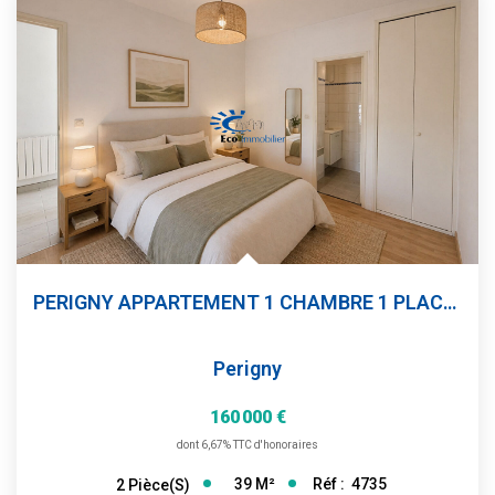
PERIGNY APPARTEMENT 1 CHAMBRE 1 PLACE PARKING
Perigny
160 000 €
dont 6,67% TTC d'honoraires
39
M²
Réf :
4735
2
Pièce(s)