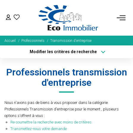
ACHETER
Accueil
Professionnels
Transmission d'entreprise
Tous Nos Biens
Modifier les critères de recherche
Fonds De Commerce
Type de transaction
Localisation
Acheter
Localisation
Nos Exclusivités
Professionnels transmission
Type de bien
Sélectionnez...
Surface min
d'entreprise
LOUER
Plus de critères
Budget max
BIENS VENDUS
Nous n'avons pas de biens à vous proposer dans la catégorie
Créer une alerte
Professionnels Transmission d'entreprise pour le moment , plusieurs
options s'offrent à vous :
NOS SERVICES
Re-soumettre la recherche avec moins de critères.
Transmettez-nous votre demande