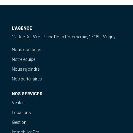
Estimation
Gestion
Immobilier Pro
L'AGENCE
Immobilier Neuf
12 Rue Du Péré - Place De La Pommeraie, 17180 Périgny
Parrainage
Nous contacter
Notre équipe
NOTRE ÉQUIPE
Nous rejoindre
Qui Sommes-Nous ?
Nos partenaires
Nous Rejoindre
NOS SERVICES
Ventes
CONTACT
Locations
Gestion
Immobilier Pro