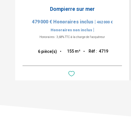
Dompierre sur mer
479 000 €
Honoraires inclus
|
462 000 €
|
Honoraires non inclus
Honoraires : 3,68% TTC à la charge de l'acquéreur
155
m²
Réf :
4719
6
pièce(s)