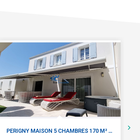
No
PERIGNY MAISON 5 CHAMBRES 170 M² HABITABLE JARDIN GARAGE