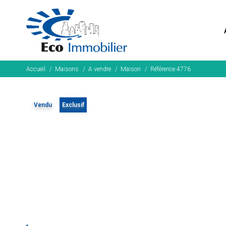
Accueil
Maisons
A vendre
Maison
Référence 4776
Vendu
Exclusif