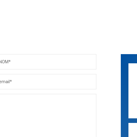
NOM*
email*