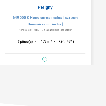
Perigny
649 000 €
Honoraires inclus
|
624 000 €
|
Honoraires non inclus
Honoraires : 4,01% TTC à la charge de l'acquéreur
173
m²
Réf :
4748
7
pièce(s)