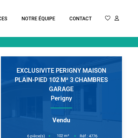
CES
NOTRE ÉQUIPE
CONTACT
EXCLUSIVITE PERIGNY MAISON
PLAIN-PIED 102 M² 3 CHAMBRES
GARAGE
Perigny
Vendu
102
m²
6
pièce(s)
Réf :
4776