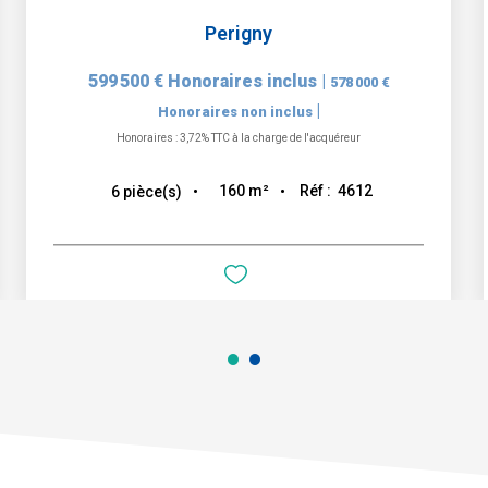
Perigny
599 500 €
Honoraires inclus
|
578 000 €
|
Honoraires non inclus
Honoraires : 3,72% TTC à la charge de l'acquéreur
160
m²
Réf :
4612
6
pièce(s)