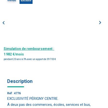
Vendu
Exclusif
Estimation
Gestion
Immobilier Pro
Immobilier Neuf
Parrainage
Simulation de remboursement :
NOTRE ÉQUIPE
1 982 €/mois
pendant 20 ans à 3% avec un apport de 39 700 €
Qui Sommes-Nous ?
Nous Rejoindre
Description
CONTACT
Réf : 4776
EXCLUSIVITÉ PÉRIGNY CENTRE.
À deux pas des commerces, écoles, services et bus,