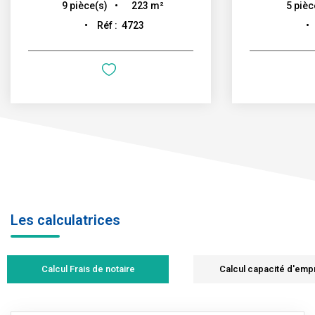
223
m²
9
pièce(s)
5
pièc
Réf :
4723
Les calculatrices
Calcul Frais de notaire
Calcul capacité d'emp