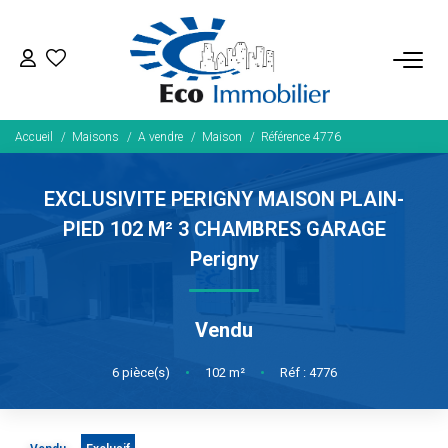
ACHETER
Accueil
Maisons
A vendre
Maison
Référence 4776
Tous Nos Biens
Fonds De Commerce
EXCLUSIVITE PERIGNY MAISON PLAIN-
Nos Exclusivités
PIED 102 M² 3 CHAMBRES GARAGE
Perigny
LOUER
Vendu
BIENS VENDUS
6
pièce(s)
•
102
m²
•
Réf : 4776
NOS SERVICES