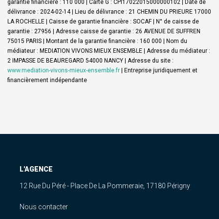
garantie financière : 110 000 | Carte G : CPI17022015000000102 | Date de
délivrance : 2024-02-14 | Lieu de délivrance : 21 CHEMIN DU PRIEURE 17000
LA ROCHELLE | Caisse de garantie financière : SOCAF | N° de caisse de
garantie : 27956 | Adresse caisse de garantie : 26 AVENUE DE SUFFREN
75015 PARIS | Montant de la garantie financière : 160 000 | Nom du
médiateur : MEDIATION VIVONS MIEUX ENSEMBLE | Adresse du médiateur :
2 IMPASSE DE BEAUREGARD 54000 NANCY | Adresse du site :
www.mediation-vivons-mieux-ensemble.fr
|
Entreprise juridiquement et
financièrement indépendante
L'AGENCE
12 Rue Du Péré - Place De La Pommeraie, 17180 Périgny
Nous contacter