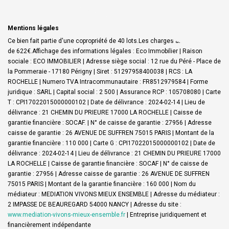
Mentions légales
Ce bien fait partie d'une copropriété de 40 lots.Les charges annuelles sont
de 622€.
Affichage des informations légales : Eco Immobilier | Raison
sociale : ECO IMMOBILIER | Adresse siège social : 12 rue du Péré - Place de
la Pommeraie - 17180 Périgny | Siret : 51297958400038 | RCS : LA
ROCHELLE | Numero TVA Intracommunautaire : FR8512979584 | Forme
juridique : SARL | Capital social : 2 500 | Assurance RCP : 105708080 |
Carte
T : CPI17022015000000102 | Date de délivrance : 2024-02-14 | Lieu de
délivrance : 21 CHEMIN DU PRIEURE 17000 LA ROCHELLE | Caisse de
garantie financière : SOCAF. | N° de caisse de garantie : 27956 | Adresse
caisse de garantie : 26 AVENUE DE SUFFREN 75015 PARIS | Montant de la
garantie financière : 110 000 | Carte G : CPI17022015000000102 | Date de
délivrance : 2024-02-14 | Lieu de délivrance : 21 CHEMIN DU PRIEURE 17000
LA ROCHELLE | Caisse de garantie financière : SOCAF | N° de caisse de
garantie : 27956 | Adresse caisse de garantie : 26 AVENUE DE SUFFREN
75015 PARIS | Montant de la garantie financière : 160 000 | Nom du
médiateur : MEDIATION VIVONS MIEUX ENSEMBLE | Adresse du médiateur :
2 IMPASSE DE BEAUREGARD 54000 NANCY | Adresse du site :
www.mediation-vivons-mieux-ensemble.fr
|
Entreprise juridiquement et
financièrement indépendante