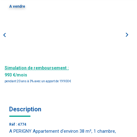
Estimation
A vendre
Gestion
Immobilier Pro
Immobilier Neuf
Parrainage
NOTRE ÉQUIPE
Simulation de remboursement :
993 €/mois
Qui Sommes-Nous ?
pendant 20 ans à 3% avec un apport de 19 900 €
Nous Rejoindre
Description
CONTACT
Réf : 4774
A PERIGNY Appartement d'environ 38 m², 1 chambre,