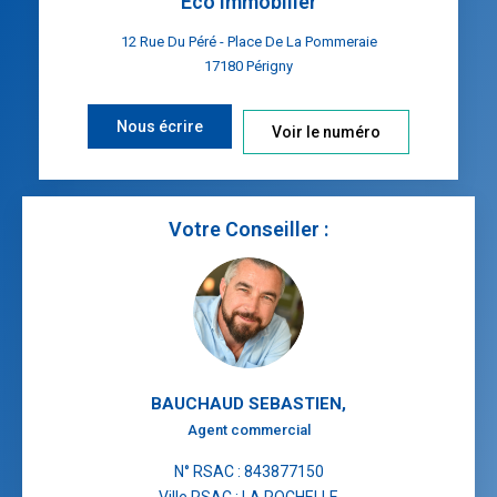
Eco Immobilier
12 Rue Du Péré - Place De La Pommeraie
17180
Périgny
Nous écrire
Voir le numéro
Votre Conseiller :
BAUCHAUD SEBASTIEN
,
Agent commercial
N° RSAC : 843877150
Ville RSAC : LA ROCHELLE