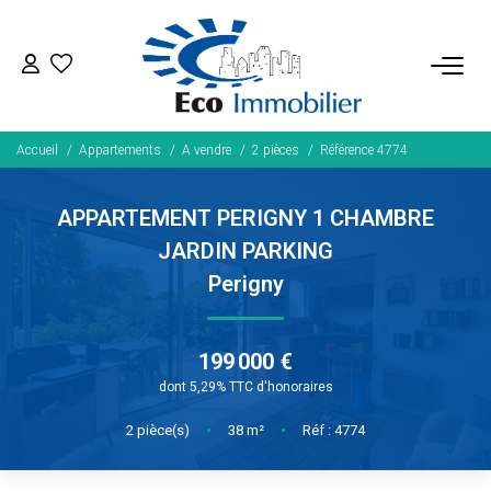
ACHETER
Accueil
Appartements
A vendre
2 pièces
Référence 4774
Tous Nos Biens
Fonds De Commerce
APPARTEMENT PERIGNY 1 CHAMBRE
Nos Exclusivités
JARDIN PARKING
Perigny
LOUER
199 000 €
BIENS VENDUS
dont 5,29% TTC d'honoraires
2
pièce(s)
•
38
m²
•
Réf : 4774
NOS SERVICES