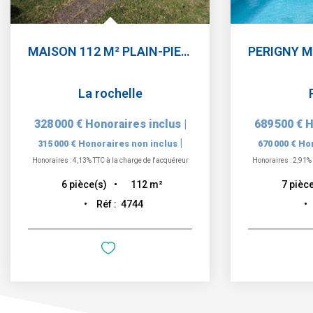
MAISON 112 M² PLAIN-PIED 4 CHAMBRES GARAGE JARDIN
La rochelle
328 000 €
Honoraires inclus
|
689 500 €
H
|
315 000 €
Honoraires non inclus
670 000 €
Hon
Honoraires : 4,13% TTC à la charge de l'acquéreur
Honoraires : 2,91% 
112
m²
6
pièce(s)
7
pièce
Réf :
4744