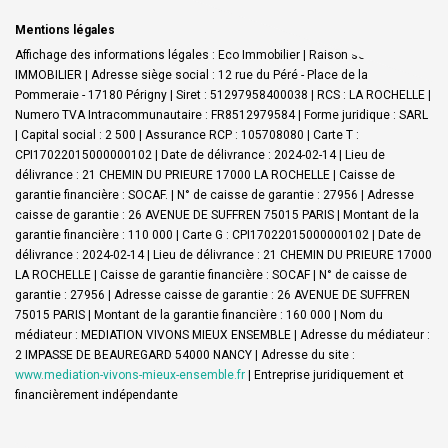
Mentions légales
Affichage des informations légales : Eco Immobilier | Raison sociale : ECO
IMMOBILIER | Adresse siège social : 12 rue du Péré - Place de la
Pommeraie - 17180 Périgny | Siret : 51297958400038 | RCS : LA ROCHELLE |
Numero TVA Intracommunautaire : FR8512979584 | Forme juridique : SARL
| Capital social : 2 500 | Assurance RCP : 105708080 |
Carte T :
CPI17022015000000102 | Date de délivrance : 2024-02-14 | Lieu de
délivrance : 21 CHEMIN DU PRIEURE 17000 LA ROCHELLE | Caisse de
garantie financière : SOCAF. | N° de caisse de garantie : 27956 | Adresse
caisse de garantie : 26 AVENUE DE SUFFREN 75015 PARIS | Montant de la
garantie financière : 110 000 | Carte G : CPI17022015000000102 | Date de
délivrance : 2024-02-14 | Lieu de délivrance : 21 CHEMIN DU PRIEURE 17000
LA ROCHELLE | Caisse de garantie financière : SOCAF | N° de caisse de
garantie : 27956 | Adresse caisse de garantie : 26 AVENUE DE SUFFREN
75015 PARIS | Montant de la garantie financière : 160 000 | Nom du
médiateur : MEDIATION VIVONS MIEUX ENSEMBLE | Adresse du médiateur :
2 IMPASSE DE BEAUREGARD 54000 NANCY | Adresse du site :
www.mediation-vivons-mieux-ensemble.fr
|
Entreprise juridiquement et
financièrement indépendante