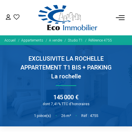
ACHETER
Accueil
Appartements
A vendre
Studio T1
Référence 4755
Tous Nos Biens
Fonds De Commerce
EXCLUSIVITE LA ROCHELLE
Nos Exclusivités
APPARTEMENT T1 BIS + PARKING
La rochelle
LOUER
145 000 €
BIENS VENDUS
dont 7,41% TTC d'honoraires
1
pièce(s)
•
26
m²
•
Réf : 4755
NOS SERVICES