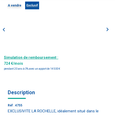
Estimation
A vendre
Exclusif
Gestion
Immobilier Pro
Immobilier Neuf
Parrainage
NOTRE ÉQUIPE
Simulation de remboursement :
724 €/mois
Qui Sommes-Nous ?
pendant 20 ans à 3% avec un apport de 14 500 €
Nous Rejoindre
Description
CONTACT
Réf : 4755
EXCLUSIVITE LA ROCHELLE, idéalement situé dans le