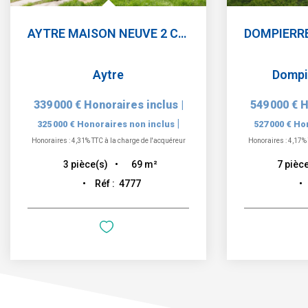
AYTRE MAISON NEUVE 2 CHAMBRES JARDIN
Aytre
Dompi
339 000 €
Honoraires inclus
|
549 000 €
H
|
325 000 €
Honoraires non inclus
527 000 €
Hon
Honoraires : 4,31% TTC à la charge de l'acquéreur
Honoraires : 4,17% 
69
m²
3
pièce(s)
7
pièce
Réf :
4777