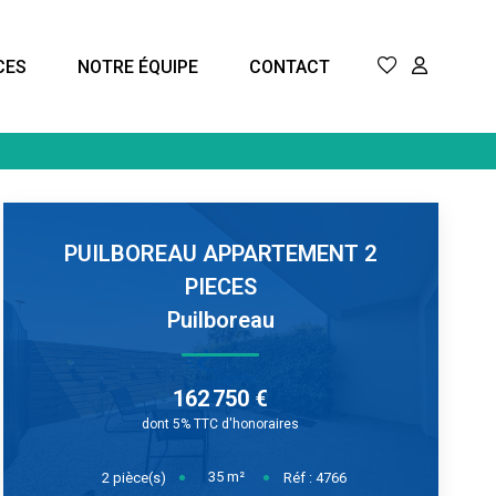
CES
NOTRE ÉQUIPE
CONTACT
PUILBOREAU APPARTEMENT 2
PIECES
Puilboreau
162 750 €
dont 5% TTC d'honoraires
35
m²
2
pièce(s)
Réf :
4766