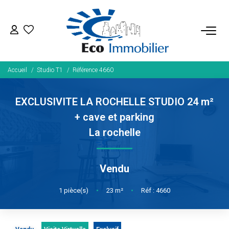
ACHETER
Accueil
Studio T1
Référence 4660
Tous Nos Biens
Fonds De Commerce
EXCLUSIVITE LA ROCHELLE STUDIO 24 m²
Nos Exclusivités
+ cave et parking
La rochelle
LOUER
Vendu
BIENS VENDUS
1
pièce(s)
•
23
m²
•
Réf : 4660
NOS SERVICES