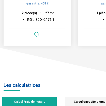
garantie: 405 €
gar
27
m²
2
pièce(s)
1
pièc
Réf :
ECO-G176.1
Les calculatrices
Calcul Frais de notaire
Calcul capacité d'emp