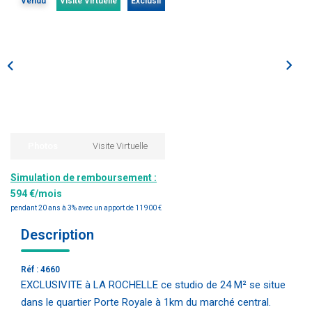
Vendu
Visite Virtuelle
Exclusif
Estimation
Gestion
Immobilier Pro
Immobilier Neuf
Parrainage
NOTRE ÉQUIPE
Photos
Visite Virtuelle
Simulation de remboursement :
Qui Sommes-Nous ?
594 €/mois
Nous Rejoindre
pendant 20 ans à 3% avec un apport de 11 900 €
Description
CONTACT
Réf : 4660
EXCLUSIVITE à LA ROCHELLE ce studio de 24 M² se situe
dans le quartier Porte Royale à 1km du marché central.