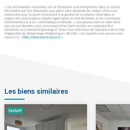
« Les informations recueillies sur ce formulaire sont enregistrées dans un fichier
informatisé par Eco Immobilier pour gérer votre demande de contact. Elles sont
conservées pour la durée nécessaire à la gestion de la relation client dans le
respect des prescriptions légales applicables et sont destinées à nos conseillers
Conformément à la loi « informatique et libertés », vous pouvez exercer votre droit
d'accès aux données vous concernant et les faire rectifier en contactant Eco
Immobilier eco.immobilier@orange.fr. Nous vous informons de l'existence de la liste
d'opposition au démarchage téléphonique « Bloctel », sur laquelle vous pouvez vous
inscrire ici :
https://www.bloctel.gouv.fr/
»
Les biens similaires
Exclusif