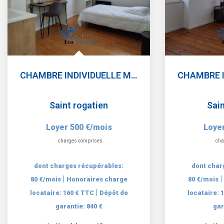
CHAMBRE INDIVIDUELLE MEUBLEE - SAINT ROGATIEN
Saint rogatien
Sain
Loyer 500 €/mois
Loyer
charges comprises
cha
dont charges récupérables:
dont char
|
|
80 €/mois
Honoraires charge
80 €/mois
|
locataire: 160 € TTC
Dépôt de
locataire: 
garantie: 840 €
gar