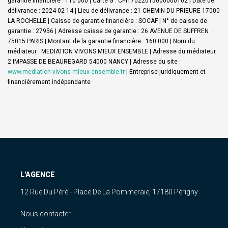
garantie financière : 110 000 | Carte G : CPI17022015000000102 | Date de
délivrance : 2024-02-14 | Lieu de délivrance : 21 CHEMIN DU PRIEURE 17000
LA ROCHELLE | Caisse de garantie financière : SOCAF | N° de caisse de
garantie : 27956 | Adresse caisse de garantie : 26 AVENUE DE SUFFREN
75015 PARIS | Montant de la garantie financière : 160 000 | Nom du
médiateur : MEDIATION VIVONS MIEUX ENSEMBLE | Adresse du médiateur :
2 IMPASSE DE BEAUREGARD 54000 NANCY | Adresse du site :
www.mediation-vivons-mieux-ensemble.fr
|
Entreprise juridiquement et
financièrement indépendante
L'AGENCE
12 Rue Du Péré - Place De La Pommeraie, 17180 Périgny
Nous contacter