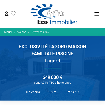
ACHETER
Accueil
Maison
Référence 4767
Tous Nos Biens
Fonds De Commerce
EXCLUSIVITÉ LAGORD MAISON
Nos Exclusivités
FAMILIALE PISCINE
Lagord
LOUER
649 000 €
BIENS VENDUS
dont 4,01% TTC d'honoraires
8
pièce(s)
•
199
m²
•
Réf : 4767
NOS SERVICES