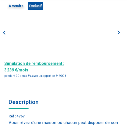
Estimation
A vendre
Exclusif
Gestion
Immobilier Pro
Immobilier Neuf
Parrainage
NOTRE ÉQUIPE
Simulation de remboursement :
3 239 €/mois
Qui Sommes-Nous ?
pendant 20 ans à 3% avec un apport de 64 900 €
Nous Rejoindre
Description
CONTACT
Réf : 4767
Vous rêvez d'une maison où chacun peut disposer de son