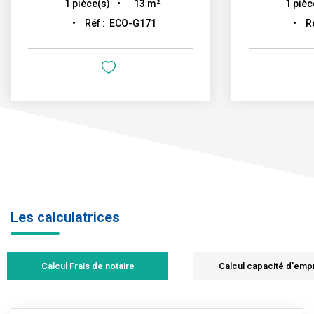
13
m²
1
pièce(s)
1
pièc
Réf :
ECO-G171
R
Les calculatrices
Calcul Frais de notaire
Calcul capacité d'emp