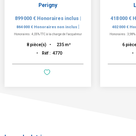
Perigny
899 000 €
Honoraires inclus
|
418 000 €
H
|
864 000 €
Honoraires non inclus
402 000 €
Hon
Honoraires : 4,05% TTC à la charge de l'acquéreur
Honoraires : 3,98% 
235
m²
8
pièce(s)
6
pièce
Réf :
4770