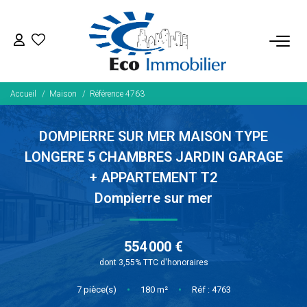
ACHETER
Accueil
Maison
Référence 4763
Tous Nos Biens
Fonds De Commerce
DOMPIERRE SUR MER MAISON TYPE
Nos Exclusivités
LONGERE 5 CHAMBRES JARDIN GARAGE
+ APPARTEMENT T2
LOUER
Dompierre sur mer
BIENS VENDUS
554 000 €
dont 3,55% TTC d'honoraires
NOS SERVICES
7
pièce(s)
•
180
m²
•
Réf : 4763