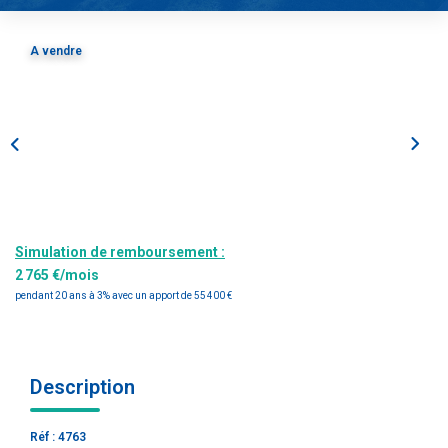
Estimation
Gestion
A vendre
Immobilier Pro
Immobilier Neuf
Parrainage
NOTRE ÉQUIPE
Simulation de remboursement :
Qui Sommes-Nous ?
2 765 €/mois
Nous Rejoindre
pendant 20 ans à 3% avec un apport de 55 400 €
CONTACT
Description
Réf : 4763