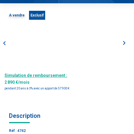
Estimation
Gestion
A vendre
Exclusif
Immobilier Pro
Immobilier Neuf
Parrainage
NOTRE ÉQUIPE
Simulation de remboursement :
Qui Sommes-Nous ?
2 890 €/mois
Nous Rejoindre
pendant 20 ans à 3% avec un apport de 57 900 €
CONTACT
Description
Réf : 4742