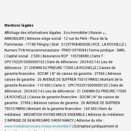
Mentions légales
Affichage des informations légales : Eco Immobilier | Raison sociale : ECO
IMMOBILIER | Adresse siège social : 12 rue du Péré - Place de la
Pommeraie - 17180 Périgny | Siret : 51297958400038 | RCS : LA ROCHELLE |
Numero TVA Intracommunautaire : FR8512979584 | Forme juridique : SARL
| Capital social : 2 500 | Assurance RCP : 105708080 |
Carte T :
CPI17022015000000102 | Date de délivrance : 2024-02-14 | Lieu de
délivrance : 21 CHEMIN DU PRIEURE 17000 LA ROCHELLE | Caisse de
garantie financière : SOCAF. | N° de caisse de garantie : 27956 | Adresse
caisse de garantie : 26 AVENUE DE SUFFREN 75015 PARIS | Montant de la
garantie financière : 110 000 | Carte G : CPI17022015000000102 | Date de
délivrance : 2024-02-14 | Lieu de délivrance : 21 CHEMIN DU PRIEURE 17000
LA ROCHELLE | Caisse de garantie financière : SOCAF | N° de caisse de
garantie : 27956 | Adresse caisse de garantie : 26 AVENUE DE SUFFREN
75015 PARIS | Montant de la garantie financière : 160 000 | Nom du
médiateur : MEDIATION VIVONS MIEUX ENSEMBLE | Adresse du médiateur :
2 IMPASSE DE BEAUREGARD 54000 NANCY | Adresse du site :
www.mediation-vivons-mieux-ensemble.fr
|
Entreprise juridiquement et