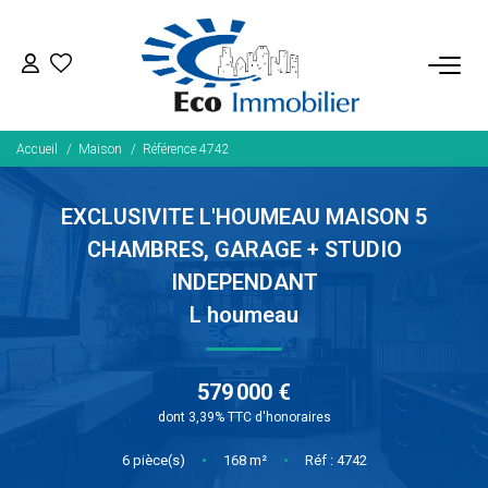
ACHETER
Accueil
Maison
Référence 4742
Tous Nos Biens
Fonds De Commerce
EXCLUSIVITE L'HOUMEAU MAISON 5
Nos Exclusivités
CHAMBRES, GARAGE + STUDIO
INDEPENDANT
LOUER
L houmeau
BIENS VENDUS
579 000 €
dont 3,39% TTC d'honoraires
NOS SERVICES
6
pièce(s)
•
168
m²
•
Réf : 4742