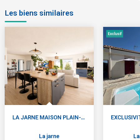
Les biens similaires
Exclusif
LA JARNE MAISON PLAIN-PIED 111 M² 4 CHAMBRES 1 BUREAU...
La jarne
La