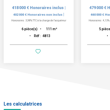
418 000 €
Honoraires inclus
|
479 000 €
H
|
402 000 €
Honoraires non inclus
460 000 €
Hon
Honoraires : 3,98% TTC à la charge de l'acquéreur
Honoraires : 4,13% 
111
m²
6
pièce(s)
5
pièce
Réf :
4813
Les calculatrices