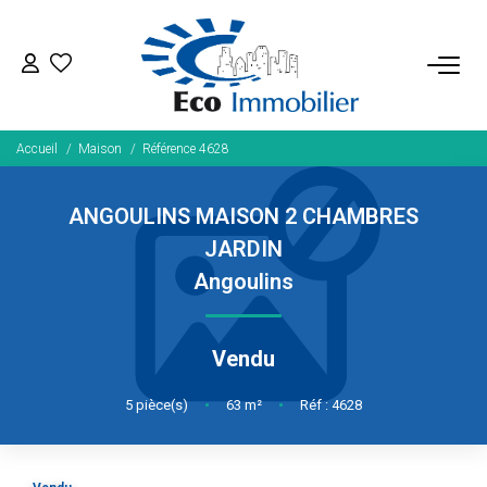
ACHETER
Accueil
Maison
Référence 4628
Tous Nos Biens
Fonds De Commerce
ANGOULINS MAISON 2 CHAMBRES
Nos Exclusivités
JARDIN
Angoulins
LOUER
Vendu
BIENS VENDUS
5
pièce(s)
•
63
m²
•
Réf : 4628
NOS SERVICES