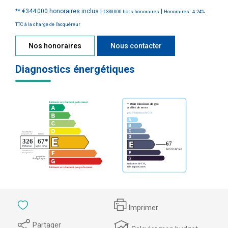
** €344 000
honoraires inclus
|
|
€330 000
hors honoraires
Honoraires : 4.24%
TTC à la charge de l'acquéreur
Nos honoraires
Nous contacter
Diagnostics énergétiques
Imprimer
Partager