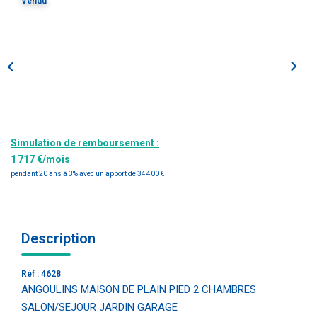
Vendu
Estimation
Gestion
Immobilier Pro
Immobilier Neuf
Parrainage
Simulation de remboursement :
NOTRE ÉQUIPE
1 717 €/mois
pendant 20 ans à 3% avec un apport de 34 400 €
Qui Sommes-Nous ?
Nous Rejoindre
Description
CONTACT
Réf : 4628
ANGOULINS MAISON DE PLAIN PIED 2 CHAMBRES
SALON/SEJOUR JARDIN GARAGE