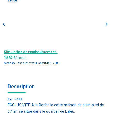
Vendu
Estimation
Gestion
Immobilier Pro
Immobilier Neuf
Parrainage
Simulation de remboursement :
NOTRE ÉQUIPE
1 562 €/mois
pendant 20 ans à 3% avec un apport de 31 300 €
Qui Sommes-Nous ?
Nous Rejoindre
Description
CONTACT
Réf : 4481
EXCLUSIVITE A la Rochelle cette maison de plain-pied de
67 m² se situe dans le quartier de Laleu.