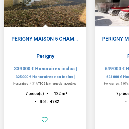
PERIGNY MAISON 5 CHAMBRES JARDIN ET GARAGE
Perigny
339 000 €
Honoraires inclus
|
649 000 €
H
|
325 000 €
Honoraires non inclus
624 000 €
Hon
Honoraires : 4,31% TTC à la charge de l'acquéreur
Honoraires : 4,01% 
122
m²
7
pièce(s)
7
pièce
Réf :
4782