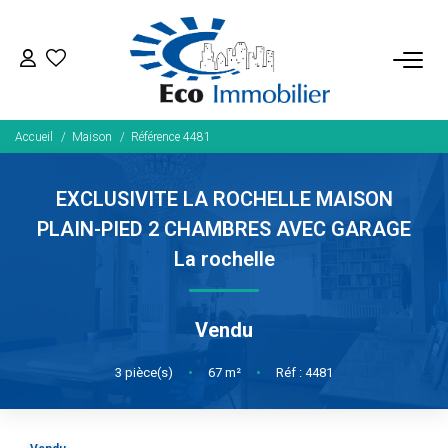
ACHETER
Accueil
Maison
Référence 4481
Tous Nos Biens
Fonds De Commerce
EXCLUSIVITE LA ROCHELLE MAISON
Nos Exclusivités
PLAIN-PIED 2 CHAMBRES AVEC GARAGE
La rochelle
LOUER
Vendu
BIENS VENDUS
3
pièce(s)
•
67
m²
•
Réf : 4481
NOS SERVICES