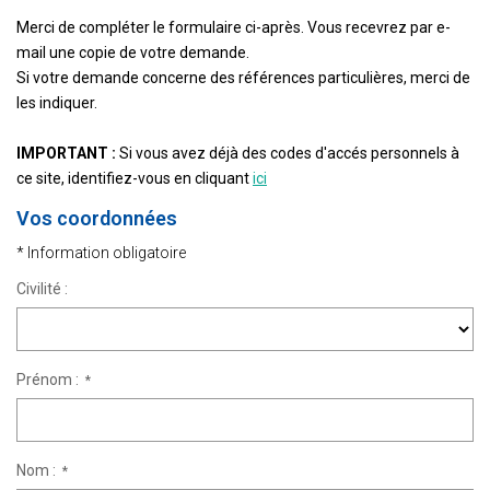
Estimation
Merci de compléter le formulaire ci-après. Vous recevrez par e-
Gestion
mail une copie de votre demande.
Si votre demande concerne des références particulières, merci de
Immobilier Pro
les indiquer.
Immobilier Neuf
Parrainage
IMPORTANT :
Si vous avez déjà des codes d'accés personnels à
ce site, identifiez-vous en cliquant
ici
Vos coordonnées
NOTRE ÉQUIPE
* Information obligatoire
Qui Sommes-Nous ?
Civilité :
Nous Rejoindre
Prénom :
*
CONTACT
Nom :
*