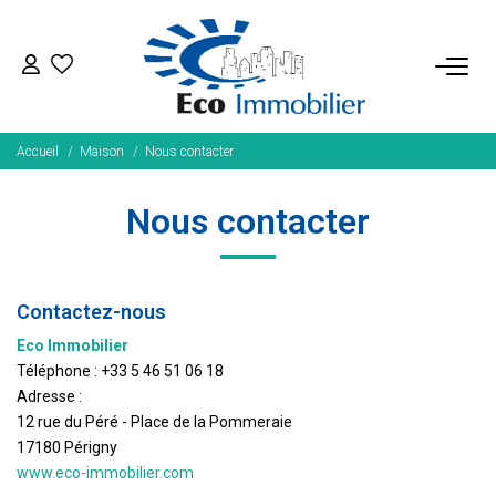
ACHETER
Accueil
Maison
Nous contacter
Tous Nos Biens
Fonds De Commerce
Nous contacter
Nos Exclusivités
Contactez-nous
LOUER
Eco Immobilier
Téléphone :
+33 5 46 51 06 18
BIENS VENDUS
Adresse :
12 rue du Péré - Place de la Pommeraie
NOS SERVICES
17180
Périgny
www.eco-immobilier.com